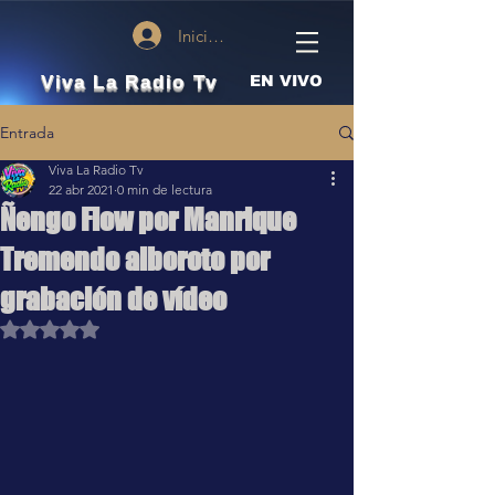
Iniciar sesión
Viva La Radio Tv
EN VIVO
Entrada
Viva La Radio Tv
22 abr 2021
0 min de lectura
Ñengo Flow por Manrique
Tremendo alboroto por
grabación de vídeo
Obtuvo NaN de 5 estrellas.