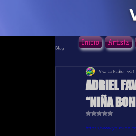
Inicio
Artista
Blog
Viva La Radio Tv
31
ADRIEL FA
“NIÑA BON
Obtuvo NaN de 5 estr
https://www.youtube