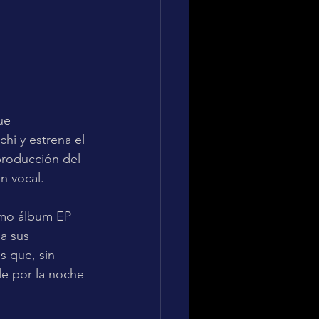
ue 
i y estrena el 
 producción del 
ón vocal.
imo álbum EP 
a sus 
s que, sin 
le por la noche 