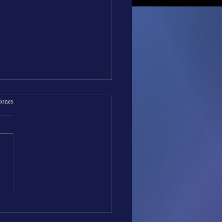
iones
os de Música con Los
es Vallenatos