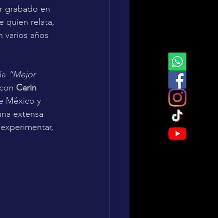
ar grabado en 
e quien relata, 
n varios años 
ía 
“Mejor 
 con 
Carin 
e México y 
una extensa 
 experimentar, 