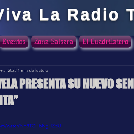
Viva La Radio 
Eventos
Zona Salsera
El Cuadrilatero
 mar 2023
1 min de lectura
VELA PRESENTA SU NUEVO SEN
ITA”
ellas.
.com/watch?v=8TGHbNgHZdU