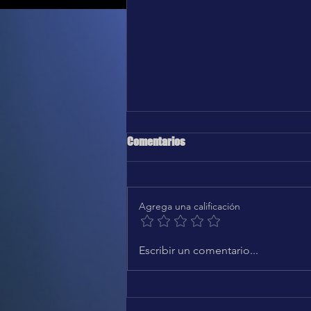
Comentarios
Agrega una calificación
Karol G, Greg Gonzalez - Después
Escribir un comentario...
de ti