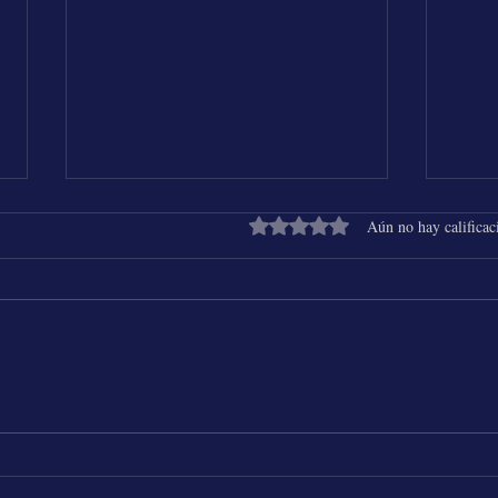
Obtuvo 0 de 5 estrellas.
Aún no hay calificac
Shakira & Beéle - ALGO TÚ
25 Añ
Chich