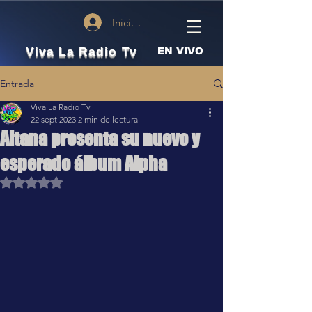
Iniciar sesión
Viva La Radio Tv
EN VIVO
Entrada
Viva La Radio Tv
22 sept 2023
2 min de lectura
Aitana presenta su nuevo y
esperado álbum Alpha
Obtuvo NaN de 5 estrellas.