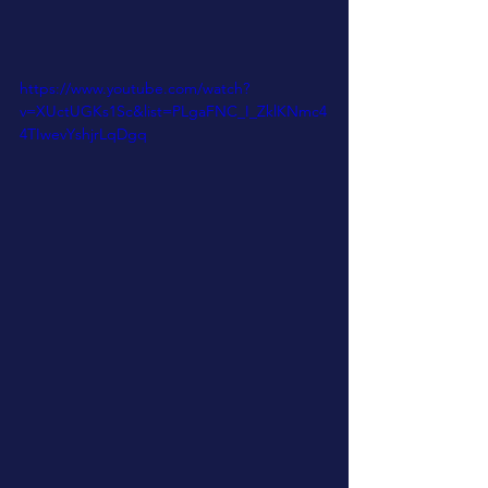
https://www.youtube.com/watch?
v=XUctUGKs1Sc&list=PLgaFNC_I_ZklKNmc4
4TIwevYshjrLqDgq