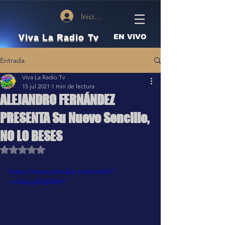
Iniciar sesión
Viva La Radio Tv
EN VIVO
Entrada
Viva La Radio Tv
15 jul 2021
1 min de lectura
ALEJANDRO FERNÁNDEZ
PRESENTA Su Nuevo Sencillo,
NO LO BESES
Obtuvo NaN de 5 estrellas.
https://www.youtube.com/watch?
v=Ndxq3Q3XMcY