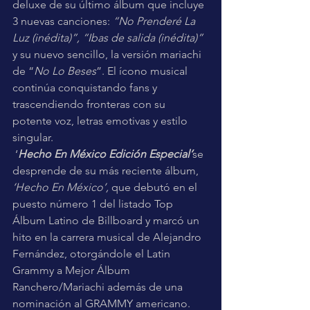
deluxe de su último álbum que incluye 
3 nuevas canciones: 
“No Prenderé La 
Luz (inédita)”, “Ibas de salida (inédita)” 
y su nuevo sencillo, la versión mariachi 
de “
No Lo Beses
”. El ícono musical 
continúa conquistando fans y 
trascendiendo fronteras con su 
potente voz, letras emotivas y estilo 
singular.
 ‘
Hecho En México Edición Especial’
se 
desprende de su más reciente álbum,
‘Hecho En México’, 
que debutó en el 
puesto número 1 del listado Top 
Álbum Latino de Billboard y marcó un 
hito en la carrera musical de Alejandro 
Fernández, otorgándole el Latin 
Grammy a Mejor Álbum 
Ranchero/Mariachi además de una 
nominación al GRAMMY americano. 