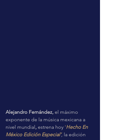
Alejandro Fernández, 
el máximo 
exponente de la música mexicana a 
nivel mundial
,
 estrena hoy 
‘
Hecho En 
México Edición Especial’
, 
la edición 