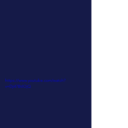
https://www.youtube.com/watch?
v=Dji47BtIOjQ