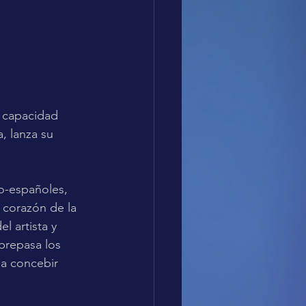
u capacidad 
, lanza su 
o-españoles, 
l corazón de la 
l artista y 
brepasa los 
a concebir 