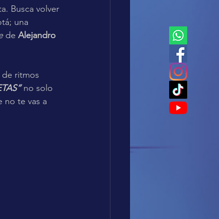
a. Busca volver 
tá; una 
e
 de 
Alejandro
 de ritmos 
TAS” 
no solo 
 no te vas a 