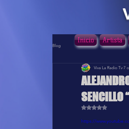
Inicio
Artista
Blog
Viva La Radio Tv
7 o
ALEJANDRO
SENCILLO 
Obtuvo NaN de 5 estr
https://www.youtube.