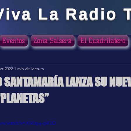
Viva La Radio 
Eventos
Zona Salsera
El Cuadrilatero
ct 2022
1 min de lectura
 SANTAMARÍA LANZA SU NUE
“PLANETAS”
ellas.
com/watch?v=XiVUpa-qVGQ