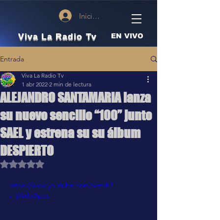
Iniciar sesión
Viva La Radio Tv
EN VIVO
Entrada
Viva La Radio Tv
1 abr 2022
2 min de lectura
ALEJANDRO SANTAMARIA lanza
su nuevo sencillo “100” junto
SAEL y estrena su su álbum
DESPIERTO
Obtuvo NaN de 5 estrellas.
https://www.youtube.com/watch?
v=jXixloJIpps