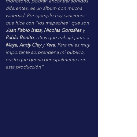
monótono, podrán encontrar sonidos 
diferentes, es un álbum con mucha 
variedad. Por ejemplo hay canciones 
que hice con “los mapaches” que son 
Juan Pablo Isaza, Nicolas Gonzáles
 y 
Pablo Benito
; otras que trabajé junto a 
Maya, Andy Clay 
y 
Yera
. Para mi es muy 
importante sorprender a mi público, 
era lo que quería principalmente con 
esta producción”