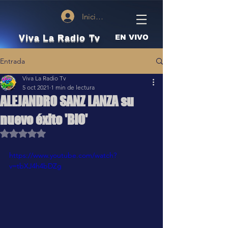
Iniciar sesión
Viva La Radio Tv
EN VIVO
Entrada
Viva La Radio Tv
5 oct 2021
1 min de lectura
ALEJANDRO SANZ LANZA su
nuevo éxito 'BIO'
Obtuvo NaN de 5 estrellas.
https://www.youtube.com/watch?
v=tbXJ4h4bDZg