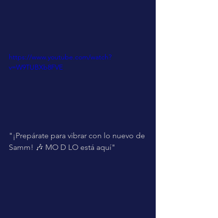
https://www.youtube.com/watch?
v=W9TUBXb8FVE
"¡Prepárate para vibrar con lo nuevo de 
Samm! 🎶 MO D LO está aquí"