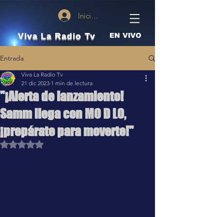
Iniciar sesión
Viva La Radio Tv
EN VIVO
Entrada
Viva La Radio Tv
21 dic 2023
1 min de lectura
"¡Alerta de lanzamiento!
Samm llega con MO D LO,
¡prepárate para moverte!"
Obtuvo NaN de 5 estrellas.