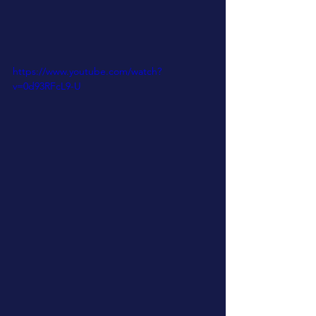
https://www.youtube.com/watch?
v=0d93RFcL9-U