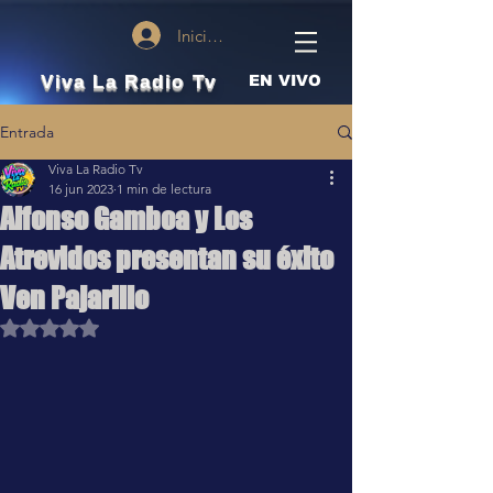
Iniciar sesión
Viva La Radio Tv
EN VIVO
Entrada
Viva La Radio Tv
16 jun 2023
1 min de lectura
Alfonso Gamboa y Los
Atrevidos presentan su éxito
Ven Pajarillo
Obtuvo NaN de 5 estrellas.