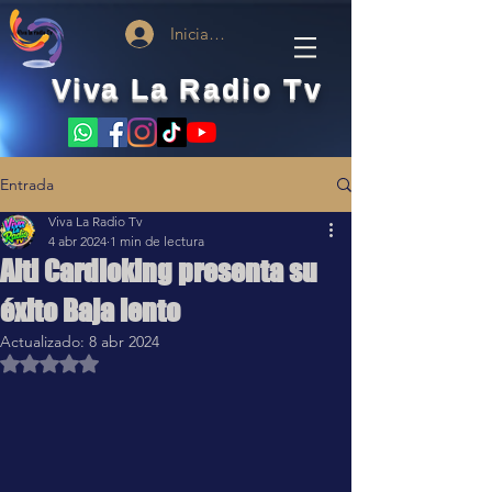
Iniciar sesión
Viva La Radio Tv
Entrada
Viva La Radio Tv
4 abr 2024
1 min de lectura
Alti Cardioking presenta su
éxito Baja lento
Actualizado:
8 abr 2024
Obtuvo NaN de 5 estrellas.