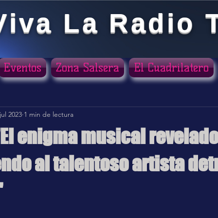
Viva La Radio 
Eventos
Zona Salsera
El Cuadrilatero
jul 2023
1 min de lectura
El enigma musical revelado
do al talentoso artista det
"
ellas.