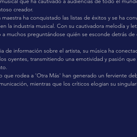
 musical que ha cautivado a audiencias de todo el mundo 
ntoso creador. 
 maestra ha conquistado las listas de éxitos y se ha con
en la industria musical. Con su cautivadora melodía y let
o a muchos preguntándose quién se esconde detrás de e
ia de información sobre el artista, su música ha conecta
s oyentes, transmitiendo una emotividad y pasión que t
to. 
erio que rodea a 'Otra Más' han generado un ferviente deb
unicación, mientras que los críticos elogian su singular