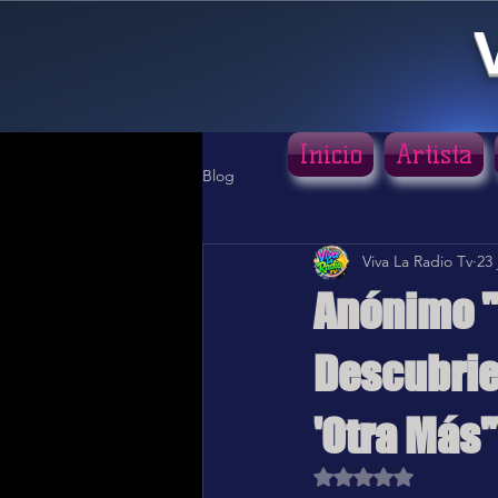
Inicio
Artista
Blog
Viva La Radio Tv
23 
Anónimo "
Descubrien
'Otra Más'
Obtuvo NaN de 5 estr