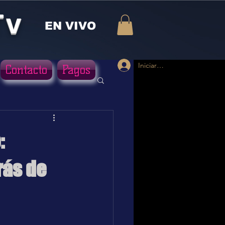
Tv
EN VIVO
Iniciar sesión
Contacto
Pagos
:
rás de