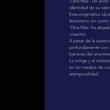
'Otra Más': Un éxito
identidad de su tale
Esta enigmática obra
fenómeno sin rostro 
'Otra Más' ha dejad
creación. 
A pesar de la ausenc
profundamente con lo
barreras del anonima
La intriga y el mist
en los medios de com
atemporalidad.