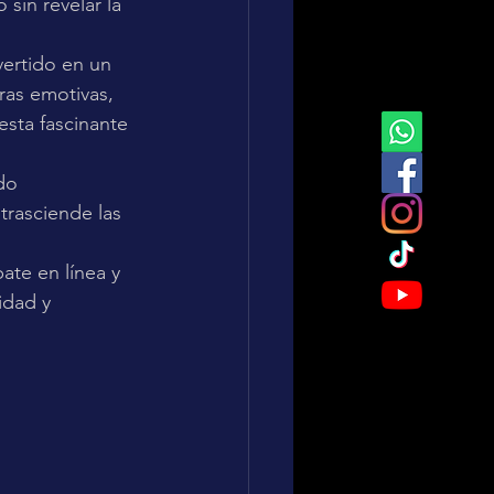
sin revelar la 
vertido en un 
ras emotivas, 
sta fascinante 
do 
rasciende las 
ate en línea y 
idad y 