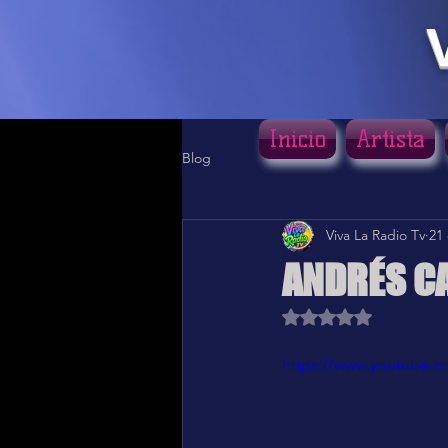
Inicio
Artista
Blog
Viva La Radio Tv
21
ANDRÉS C
Obtuvo NaN de 5 estr
https://www.youtube