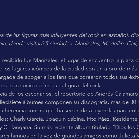
de las figuras más influyentes del rock en español, dio i
a, donde visitará 5 ciudades: Manizales, Medellín, Cali
recibirlo fue Manizales, el lugar de encuentro la plaza 
los lugares icónicos de la ciudad con un aforo de más 
argada de acoger a los fans que corearon todos sus éxit
 es reconocido cómo una figura del rock.
cia de los escenarios, el repertorio de Andrés Calamaro
diecisiete álbumes componen su discografía, más de 30 
na herencia sonora que ha seducido a leyendas para col
llos: Charly García, Joaquín Sabina, Fito Páez, Residente
 y C. Tangana. Su más reciente álbum titulado “Dios los C
res himnos en la voz de grandes amigos como Julieta 