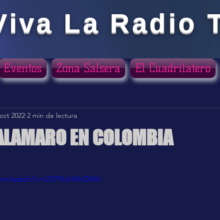
Viva La Radio 
Eventos
Zona Salsera
El Cuadrilatero
 oct 2022
2 min de lectura
ALAMARO EN COLOMBIA
ellas.
.com/watch?v=UCF9oHXhDMU