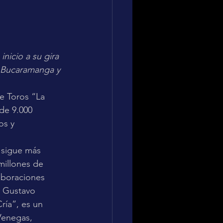
nicio a su gira 
, Bucaramanga y 
de Toros “La 
de 9.000 
os y 
 sigue más 
millones de 
aboraciones 
, Gustavo 
ría”, es un 
Venegas, 