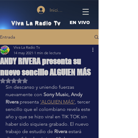
Iniciar sesión
Viva La Radio Tv
EN VIVO
Entrada
Viva La Radio Tv
14 may 2021
1 min de lectura
ANDY RIVERA presenta su
nuevo sencillo ALGUIEN MÁS
Obtuvo NaN de 5 estrellas.
Sin descanso y uniendo fuerzas 
nuevamente con 
Sony Music, Andy 
Rivera
 presenta 
'ALGUIEN MÁS'
, tercer 
sencillo que el colombiano revela este 
año y que se hizo viral en TIK TOK sin 
haber sido siquiera grabado. El nuevo 
trabajo de estudio de 
Rivera 
estará 