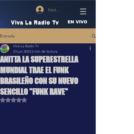
Iniciar sesión
Viva La Radio Tv
EN VIVO
Entrada
Viva La Radio Tv
23 jun 2023
2 min de lectura
ANITTA LA SUPERESTRELLA
MUNDIAL TRAE EL FUNK
BRASILEÑO CON SU NUEVO
SENCILLO "FUNK RAVE"
Obtuvo NaN de 5 estrellas.