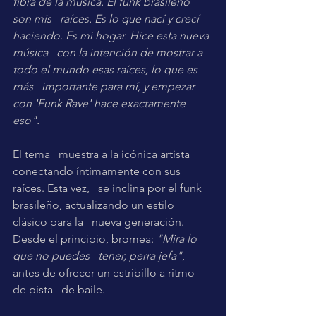
fibra de la música. El funk brasileño 
son mis   raíces. Es lo que nací y crecí 
haciendo. Es mi hogar. Hice esta nueva 
música   con la intención de mostrar a 
todo el mundo esas raíces, lo que es 
más   importante para mí, y empezar 
con 'Funk Rave' hace exactamente 
eso".
El tema   muestra a la icónica artista 
conectando íntimamente con sus 
raíces. Esta vez,   se inclina por el funk 
brasileño, actualizando un estilo 
clásico para la   nueva generación. 
Desde el principio, bromea: 
"Mira lo 
que no puedes   tener, perra jefa"
, 
antes de ofrecer un estribillo a ritmo 
de pista   de baile. 