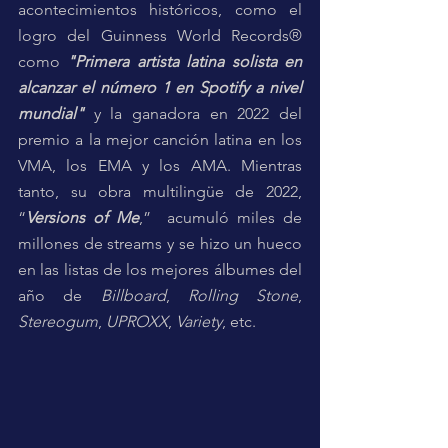
acontecimientos históricos, como el 
logro del Guinness World Records® 
como 
"Primera artista latina solista en 
alcanzar el número 1 en Spotify a nivel 
mundial" 
y la ganadora en 2022 del 
premio a la mejor canción latina en los 
VMA, los EMA y los AMA. Mientras 
tanto, su obra multilingüe de 2022, 
“
Versions of Me
,”  acumuló miles de 
millones de streams y se hizo un hueco 
en las listas de los mejores álbumes del 
año de 
Billboard
, 
Rolling Stone
, 
Stereogum
, 
UPROXX
, 
Variety
, etc. 