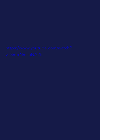
https://www.youtube.com/watch?
v=SmpNmsuNA2E