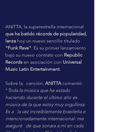
ANITTA, la superestrella internacional 
que ha batido récords de popularidad, 
lanza 
hoy un nuevo sencillo titulado 
"Funk Rave"
. Es su primer lanzamiento 
bajo su nuevo contrato con 
Republic 
Records 
en asociación con 
Universal 
Music Latin Entertainment
. 
Sobre la   canción, 
ANITTA 
comentó: 
"
Toda la música que he estado   
haciendo durante el último año es 
música de la que estoy muy orgullosa. 
Es a   la vez increíblemente brasileña e 
intencionadamente internacional: me 
aseguré   de que sonara a mí en cada 