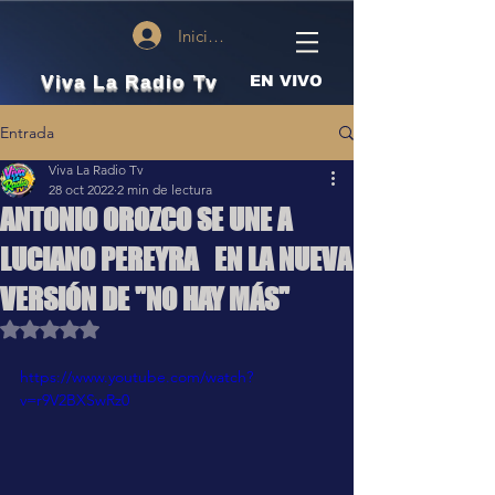
Iniciar sesión
Viva La Radio Tv
EN VIVO
Entrada
Viva La Radio Tv
28 oct 2022
2 min de lectura
ANTONIO OROZCO SE UNE A
LUCIANO PEREYRA EN LA NUEVA
VERSIÓN DE "NO HAY MÁS"
Obtuvo NaN de 5 estrellas.
https://www.youtube.com/watch?
v=r9V2BXSwRz0