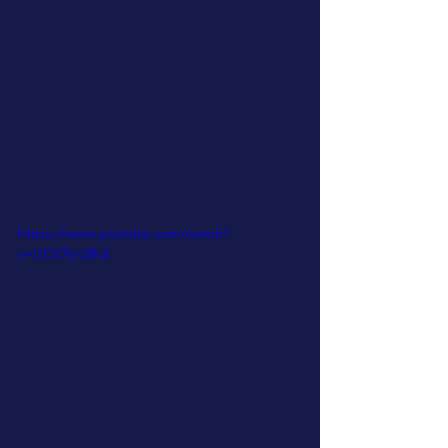
https://www.youtube.com/watch?
v=LlCV7kn3fh4