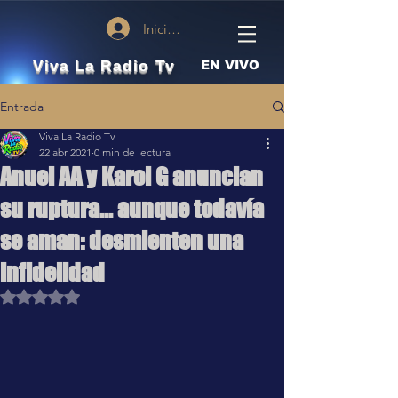
Iniciar sesión
Viva La Radio Tv
EN VIVO
Entrada
Viva La Radio Tv
22 abr 2021
0 min de lectura
Anuel AA y Karol G anuncian
su ruptura... aunque todavía
se aman: desmienten una
infidelidad
Obtuvo NaN de 5 estrellas.