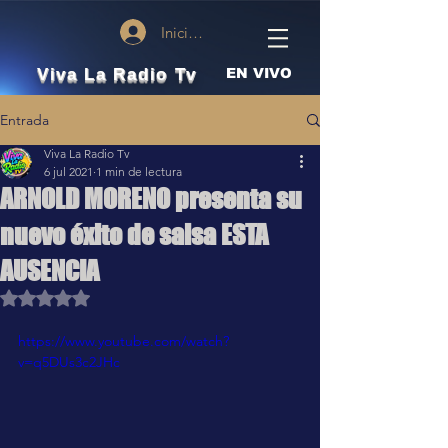
Iniciar sesión
Viva La Radio Tv
EN VIVO
Entrada
Viva La Radio Tv
6 jul 2021
1 min de lectura
ARNOLD MORENO presenta su
nuevo éxito de salsa ESTA
AUSENCIA
Obtuvo NaN de 5 estrellas.
https://www.youtube.com/watch?
v=q5DUs3c2JHc