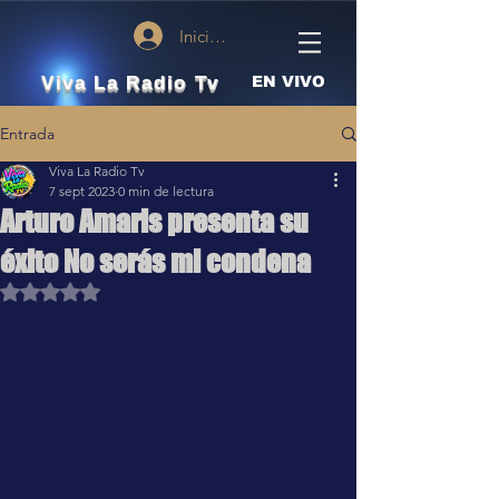
Iniciar sesión
Viva La Radio Tv
EN VIVO
Entrada
Viva La Radio Tv
7 sept 2023
0 min de lectura
Arturo Amaris presenta su
éxito No serás mi condena
Obtuvo NaN de 5 estrellas.