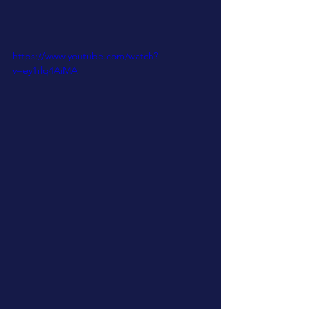
https://www.youtube.com/watch?
v=ey1rlq4AiMA