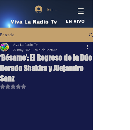
Iniciar sesión
Viva La Radio Tv
EN VIVO
Entrada
Viva La Radio Tv
24 may 2025
1 min de lectura
‘Bésame’: El Regreso de la Dúo
Dorado Shakira y Alejandro
Sanz
Obtuvo NaN de 5 estrellas.