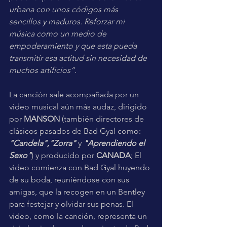
urbana con unos códigos más 
sencillos y maduros. Reforzar mi 
música como un medio de 
empoderamiento y que esta pueda 
transmitir esa actitud sin necesidad de 
muchos artificios”.
La canción sale acompañada por un 
video musical aún más audaz, dirigido 
por 
MANSON 
(también directores de 
clásicos pasados de Bad Gyal como: 
"Candela","Zorra"
 y 
"Aprendiendo el 
Sexo"
) y producido por 
CANADA
; El 
video comienza con Bad Gyal huyendo 
de su boda, reuniéndose con sus 
amigas, que la recogen en un Bentley 
para festejar y olvidar sus penas. El 
video, como la canción, representa un 