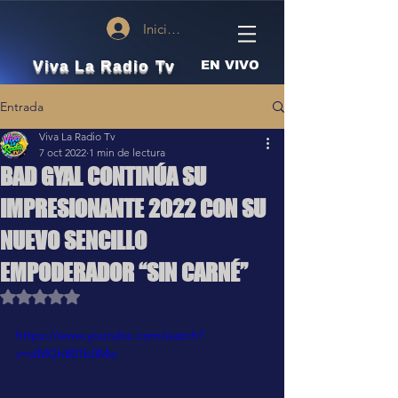
Iniciar sesión
Viva La Radio Tv
EN VIVO
Entrada
Viva La Radio Tv
7 oct 2022
1 min de lectura
BAD GYAL CONTINÚA SU
IMPRESIONANTE 2022 CON SU
NUEVO SENCILLO
EMPODERADOR “SIN CARNÉ”
Obtuvo NaN de 5 estrellas.
https://www.youtube.com/watch?
v=dMGh801b0Mw