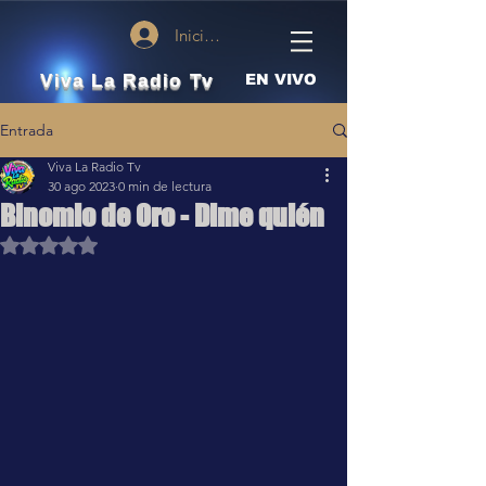
Iniciar sesión
Viva La Radio Tv
EN VIVO
Entrada
Viva La Radio Tv
30 ago 2023
0 min de lectura
Binomio de Oro - Dime quién
Obtuvo NaN de 5 estrellas.