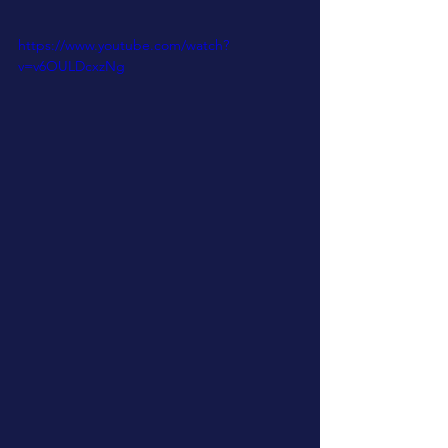
https://www.youtube.com/watch?
v=v6OULDcxzNg