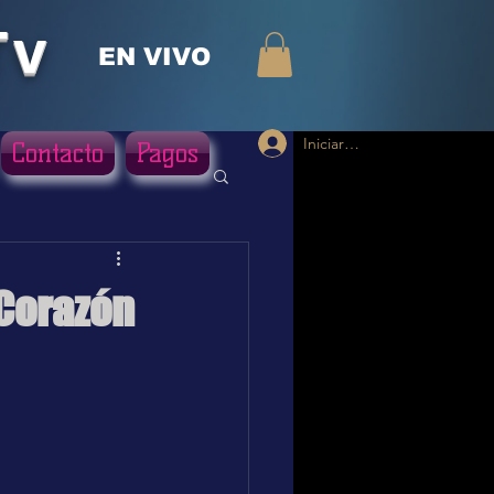
Tv
EN VIVO
Iniciar sesión
Contacto
Pagos
 Corazón