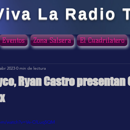
Viva La Radio 
Eventos
Zona Salsera
El Cuadrilatero
 abr 2023
0 min de lectura
ayco, Ryan Castro presentan
x
ellas.
com/watch?v=Ve-CfLuq5QM