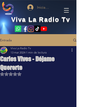
Iniciar sesión
Viva La Radio Tv
Entrada
Viva La Radio Tv
13 mar 2024
1 min de lectura
Carlos Vives - Déjame
Quererte
Obtuvo NaN de 5 estrellas.