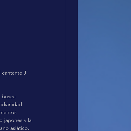
 cantante J 
 busca 
idianidad 
ementos 
 japonés y la 
ano asiático. 