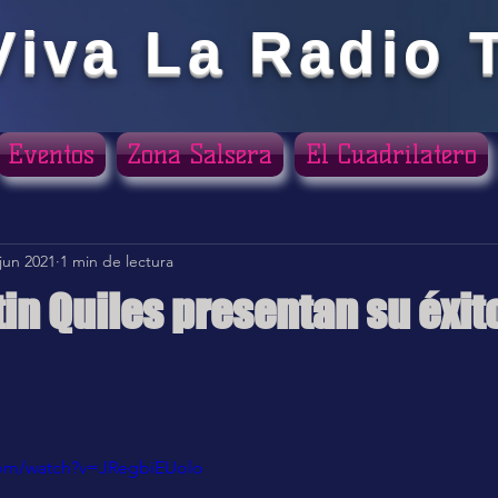
Viva La Radio 
Eventos
Zona Salsera
El Cuadrilatero
jun 2021
1 min de lectura
tin Quiles presentan su éxi
ellas.
com/watch?v=JRegbiEUolo