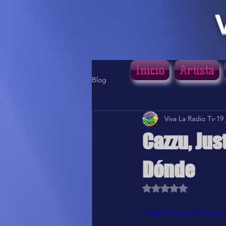
Inicio
Artista
Blog
Viva La Radio Tv
19 
Cazzu, Jus
Dónde
Obtuvo NaN de 5 estr
https://www.youtube.