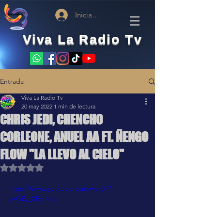
Iniciar sesión
Viva La Radio Tv
Entrada
Viva La Radio Tv
20 may 2022
1 min de lectura
CHRIS JEDI, CHENCHO
CORLEONE, ANUEL AA FT. ÑENGO
FLOW "LA LLEVO AL CIELO"
Obtuvo NaN de 5 estrellas.
https://www.youtube.com/watch?
v=GEy_XBp-hLo