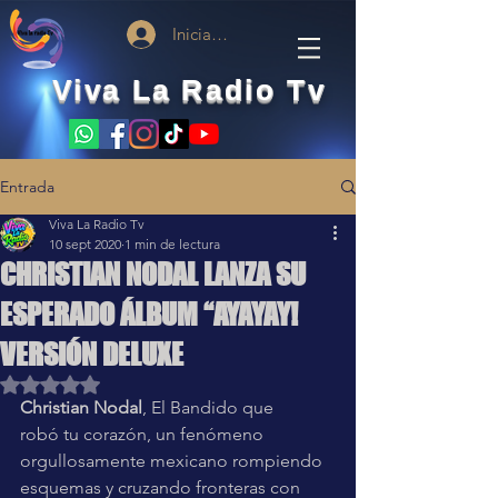
Iniciar sesión
Viva La Radio Tv
Entrada
Viva La Radio Tv
10 sept 2020
1 min de lectura
CHRISTIAN NODAL LANZA SU
ESPERADO ÁLBUM “AYAYAY!
VERSIÓN DELUXE
Obtuvo NaN de 5 estrellas.
Christian Nodal
, El Bandido que 
robó tu corazón, un fenómeno 
orgullosamente mexicano rompiendo 
esquemas y cruzando fronteras con 