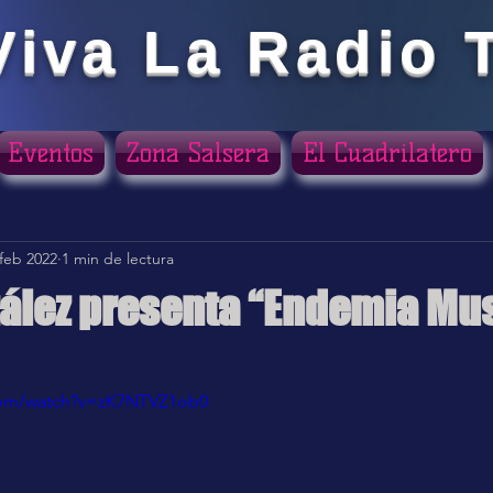
Viva La Radio 
Eventos
Zona Salsera
El Cuadrilatero
 feb 2022
1 min de lectura
ález presenta “Endemia Mus
ellas.
com/watch?v=zK7NTVZ1ob0