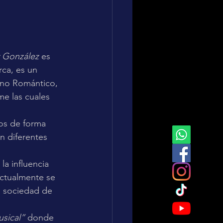
 González
 es 
ca, es un 
ano Romántico, 
e las cuales 
os de forma 
en diferentes 
a influencia 
ctualmente se 
a sociedad de 
sical”
 donde 