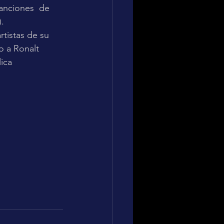
anciones  de 
.
tistas de su 
o a Ronalt 
ica 