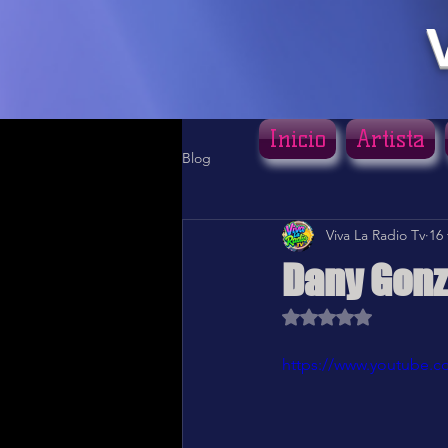
Inicio
Artista
Blog
Viva La Radio Tv
16
Dany Gonz
Obtuvo NaN de 5 estr
https://www.youtube.