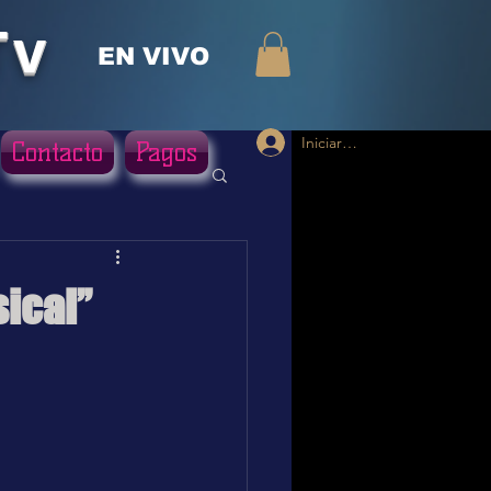
Tv
EN VIVO
Iniciar sesión
Contacto
Pagos
ical”