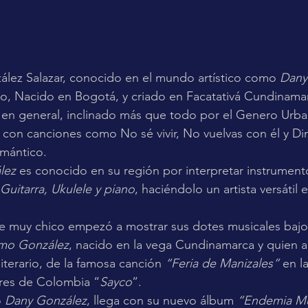
ález Salazar, conocido en el mundo artístico como 
Dany
o, Nacido en Bogotá, y criado en Facatativá Cundinamar
 en general, inclinado más que todo por el Genero Urb
 con canciones como No sé vivir, No vuelvas con él y Dim
omántico.
lez 
es conocido en su región por interpretar instrument
Guitarra, Ukulele y piano
, haciéndolo un artista versátil 
e muy chico empezó a mostrar sus dotes musicales bajo l
rmo González
, nacido en la vega Cundinamarca y quien a
iterario, de la famosa canción 
“Feria de Manizales”
 en l
res de Colombia “
Sayco
”.
 
Dany González
, llega con su nuevo álbum 
“Endemia Mu