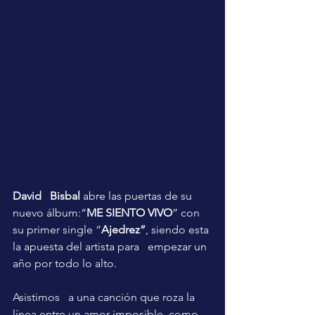
David   Bisbal 
abre las puertas de su 
nuevo álbum:“
ME SIENTO VIVO
” con   
su primer single “
Ajedrez”
, siendo esta 
la apuesta del artista para   empezar un 
año por todo lo alto. 
Asistimos   a una canción que roza la 
línea entre un amor imposible, como 