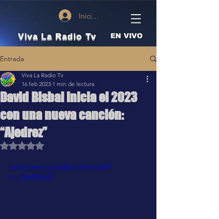
Iniciar sesión
Viva La Radio Tv
EN VIVO
Entrada
Viva La Radio Tv
16 feb 2023
1 min de lectura
David Bisbal inicia el 2023
con una nueva canción:
“Ajedrez”
Obtuvo NaN de 5 estrellas.
https://www.youtube.com/watch?
v=_II0eSK2d2I