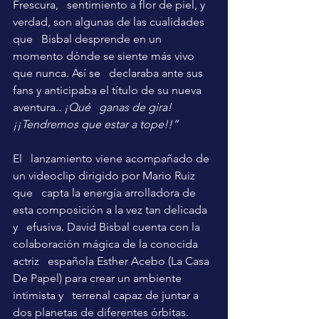
Frescura,   sentimiento a flor de piel, y 
verdad, son algunas de las cualidades 
que   Bisbal desprende en un 
momento dónde se siente más vivo 
que nunca. Así se   declaraba ante sus 
fans y anticipaba el título de su nueva 
aventura.
. ¡Qué   ganas de gira! 
¡¡Tendremos que estar a tope!!”
El   lanzamiento viene acompañado de 
un videoclip dirigido por Mario Ruiz 
que   capta la energía arrolladora de 
esta composición a la vez tan delicada 
y   efusiva. David Bisbal cuenta con la 
colaboración mágica de la conocida 
actriz   española Esther Acebo (La Casa 
De Papel) para crear un ambiente 
intimista y   terrenal capaz de juntar a 
dos planetas de diferentes órbitas. 