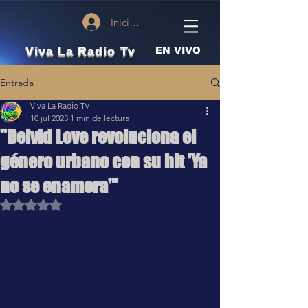
Iniciar sesión
Viva La Radio Tv
EN VIVO
Entrada
Viva La Radio Tv
10 jul 2023
1 min de lectura
"Deivid Love revoluciona el
género urbano con su hit 'Ya
no se enamora'"
Obtuvo NaN de 5 estrellas.