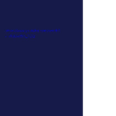
https://www.youtube.com/watch?
v=v93OwWA_1CQ