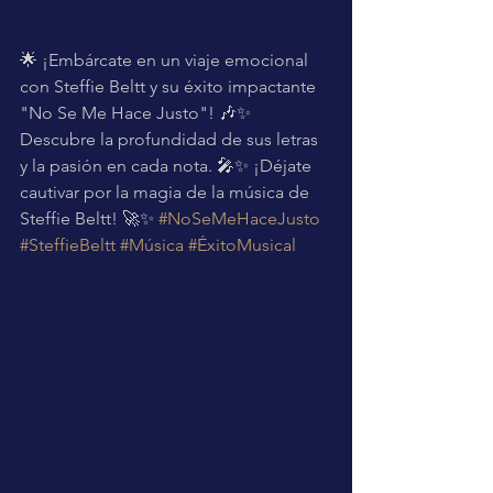
🌟 ¡Embárcate en un viaje emocional 
con Steffie Beltt y su éxito impactante 
"No Se Me Hace Justo"! 🎶✨ 
Descubre la profundidad de sus letras 
y la pasión en cada nota. 🎤✨ ¡Déjate 
cautivar por la magia de la música de 
Steffie Beltt! 🚀✨ 
#NoSeMeHaceJusto
#SteffieBeltt
#Música
#ÉxitoMusical