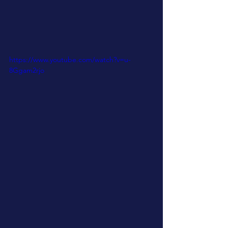
https://www.youtube.com/watch?v=u-
8Ggam2rjo