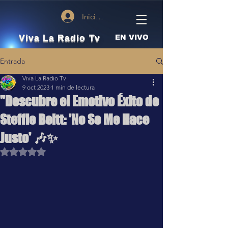
Iniciar sesión
Viva La Radio Tv
EN VIVO
Entrada
Viva La Radio Tv
9 oct 2023
1 min de lectura
"Descubre el Emotivo Éxito de
Steffie Beltt: 'No Se Me Hace
Justo' 🎶✨
Obtuvo NaN de 5 estrellas.