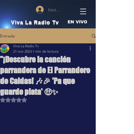
Iniciar sesión
Viva La Radio Tv
EN VIVO
Entrada
Viva La Radio Tv
21 nov 2023
1 min de lectura
"¡Descubre la canción
parrandera de El Parrandero
de Caldas! 🎶🎉 'Pa que
guardo plata' 🤑✨
Obtuvo NaN de 5 estrellas.