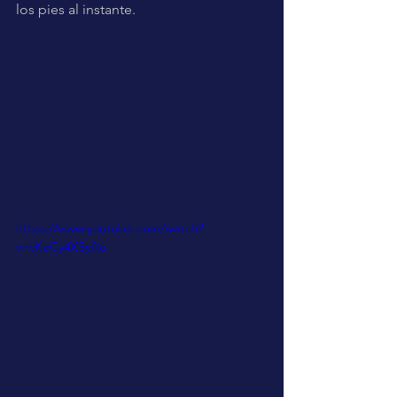
los pies al instante.
https://www.youtube.com/watch?
v=vKeCy4XSyAo