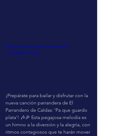
https://www.youtube.com/watch?
v=UQgMt1xUhd8
¡Prepárate para bailar y disfrutar con la 
nueva canción parrandera de El 
Parrandero de Caldas: 'Pa que guardo 
plata'! 🎶🎉 Esta pegajosa melodía es 
un himno a la diversión y la alegría, con 
ritmos contagiosos que te harán mover 