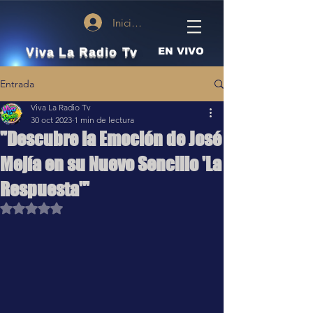
Iniciar sesión
Viva La Radio Tv
EN VIVO
Entrada
Viva La Radio Tv
30 oct 2023
1 min de lectura
"Descubre la Emoción de José
Mejía en su Nuevo Sencillo 'La
Respuesta'"
Obtuvo NaN de 5 estrellas.