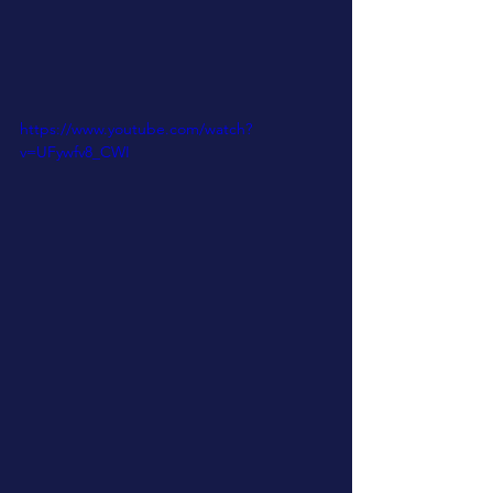
https://www.youtube.com/watch?
v=UFywfv8_CWI