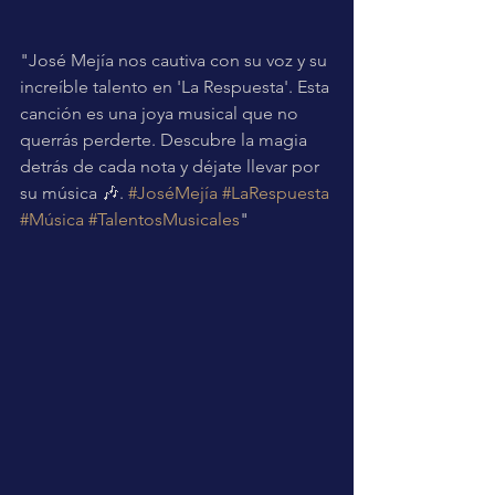
"José Mejía nos cautiva con su voz y su 
increíble talento en 'La Respuesta'. Esta 
canción es una joya musical que no 
querrás perderte. Descubre la magia 
detrás de cada nota y déjate llevar por 
su música 🎶. 
#JoséMejía
#LaRespuesta
#Música
#TalentosMusicales
"