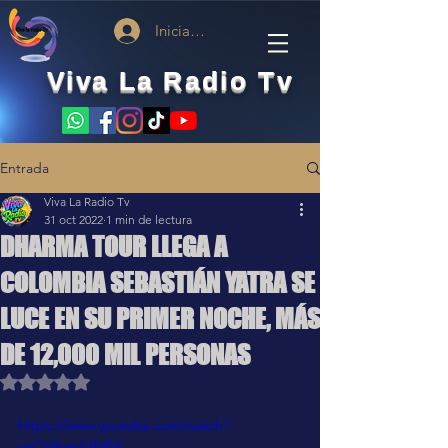
Iniciar sesión
Viva La Radio Tv
Entrada
Viva La Radio Tv
31 oct 2022
1 min de lectura
DHARMA TOUR LLEGA A
COLOMBIA SEBASTIÁN YATRA SE
LUCE EN SU PRIMER NOCHE, MÁS
DE 12,000 MIL PERSONAS
Obtuvo NaN de 5 estrellas.
https://www.youtube.com/watch?
v=Qz9gmiLBVFA