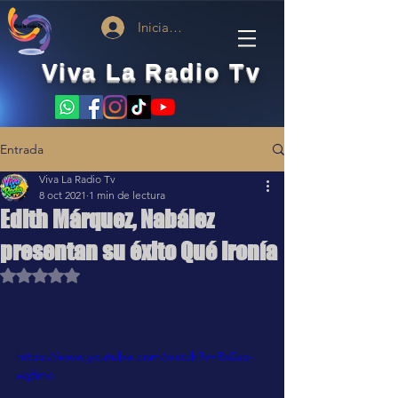
Iniciar sesión
Viva La Radio Tv
Entrada
Viva La Radio Tv
8 oct 2021
1 min de lectura
Edith Márquez, Nabález
presentan su éxito Qué Ironía
Obtuvo NaN de 5 estrellas.
https://www.youtube.com/watch?v=Ra0sq-
xq8mo