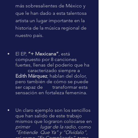
más sobresalientes de México y 
que le han dado a esta talentosa 
artista un lugar importante en la 
historia de la música regional de 
nuestro país.
El EP, 
“+ Mexicana”
, está 
compuesto por 8 canciones 
fuertes, llenas del poderío que ha 
	caracterizado siempre a 
Edith Márquez
; hablan del dolor, 
pero también de cómo se puede 
ser capaz de 	transformar esta 
sensación en fortaleza femenina.
Un claro ejemplo son los sencillos 
que han salido de este trabajo 
mismos que lograron colocarse en 
primer 	lugar de la radio
, como 
“Entiende 	Que Ya” y “Olvídalo”
, 
así como 
“Es Complicado”
, tema 