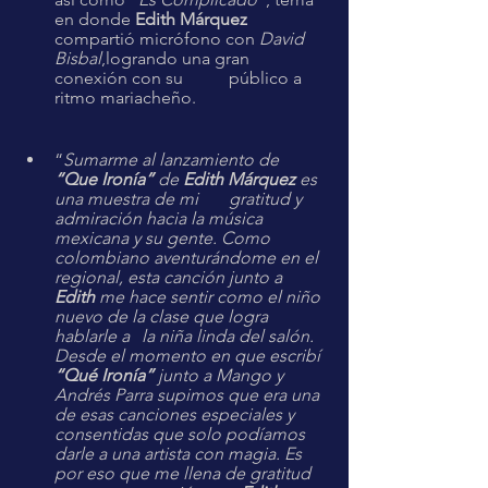
en donde 
Edith Márquez
compartió micrófono con 
David 
Bisbal
,logrando una gran 
conexión con su 	público a 
ritmo mariacheño.
“
Sumarme al lanzamiento de 
“Que Ironía” 
de 
Edith Márquez
 es 
una muestra de mi 	gratitud y 
admiración hacia la música 
mexicana y su gente. Como 
colombiano aventurándome en el 
regional, esta canción junto a 
Edith
 me hace sentir como el niño 
nuevo de la clase que logra 
hablarle a 	la niña linda del salón. 
Desde el momento en que escribí 
“Qué Ironía” 
junto a Mango y 
Andrés Parra supimos que era una 
de esas canciones especiales y 
consentidas que solo podíamos 
darle a una artista con magia. Es 
por eso que me llena de gratitud 