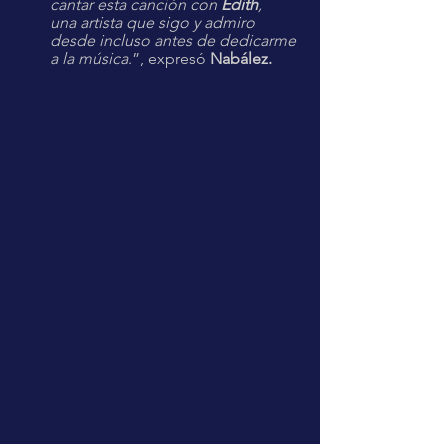
cantar esta canción con 
Edith
, 	
una artista que sigo y admiro 
desde incluso antes de dedicarme 
a la música
.”, expresó 
Nabález.