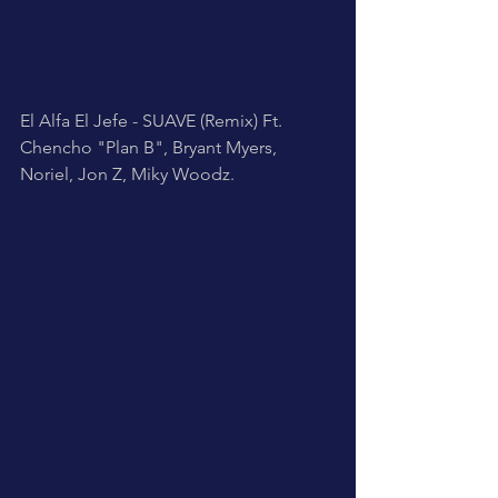
El Alfa El Jefe - SUAVE (Remix) Ft. 
Chencho "Plan B", Bryant Myers, 
Noriel, Jon Z, Miky Woodz. 