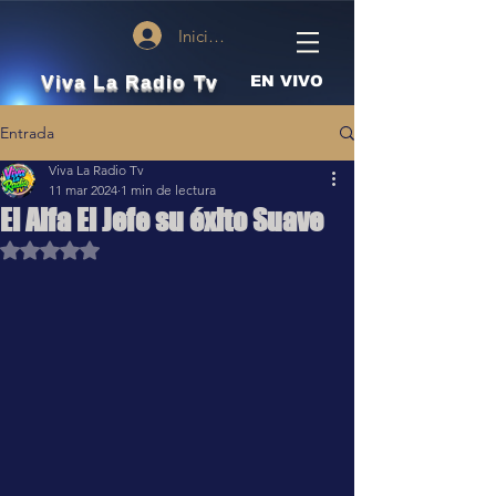
Iniciar sesión
Viva La Radio Tv
EN VIVO
Entrada
Viva La Radio Tv
11 mar 2024
1 min de lectura
El Alfa El Jefe su éxito Suave
Obtuvo NaN de 5 estrellas.