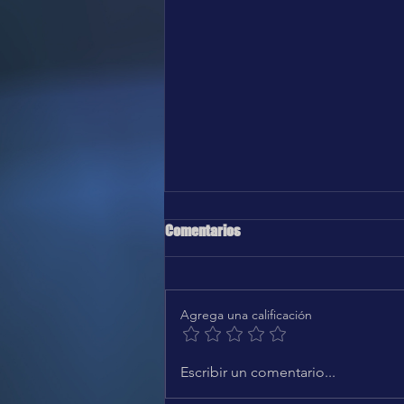
Comentarios
Agrega una calificación
Karol G, Greg Gonzalez - Después
Escribir un comentario...
de ti