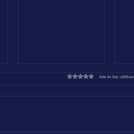
Obtuvo 0 de 5 estrellas.
Aún no hay calificac
Shakira & Beéle - ALGO TÚ
25 Añ
Chich