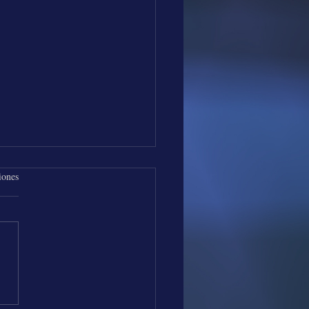
iones
os de Música con Los
es Vallenatos