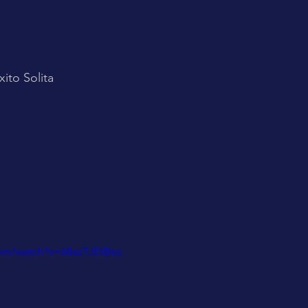
ito Solita 
com/watch?v=68azTJEtBso