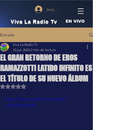
Iniciar sesión
Viva La Radio Tv
EN VIVO
Entrada
Viva La Radio Tv
10 jun 2022
2 min de lectura
EL GRAN RETORNO DE EROS
RAMAZZOTTI LATIDO INFINITO ES
EL TÍTULO DE SU NUEVO ÁLBUM
Obtuvo NaN de 5 estrellas.
https://www.youtube.com/watch?
v=GpDbwvedIHc