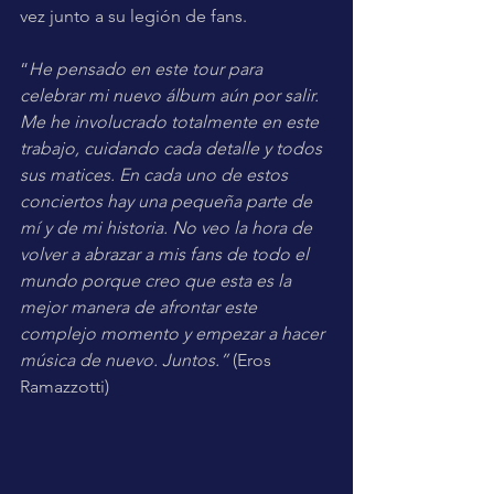
vez junto a su legión de fans.
“
He pensado en este tour para 
celebrar mi nuevo álbum aún por salir. 
Me he involucrado totalmente en este 
trabajo, cuidando cada detalle y todos 
sus matices. En cada uno de estos 
conciertos hay una pequeña parte de 
mí y de mi historia. No veo la hora de 
volver a abrazar a mis fans de todo el 
mundo porque creo que esta es la 
mejor manera de afrontar este 
complejo momento y empezar a hacer 
música de nuevo. Juntos.” 
(Eros 
Ramazzotti)