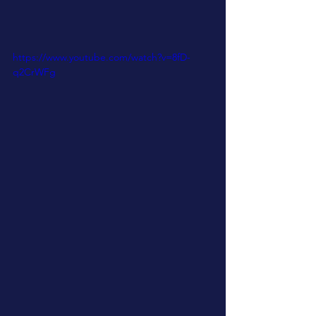
https://www.youtube.com/watch?v=8fD-
q2CrWFg