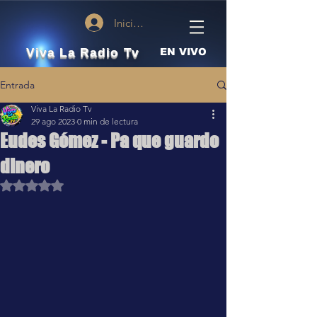
Iniciar sesión
Viva La Radio Tv
EN VIVO
Entrada
Viva La Radio Tv
29 ago 2023
0 min de lectura
Eudes Gómez - Pa que guardo
dinero
Obtuvo NaN de 5 estrellas.