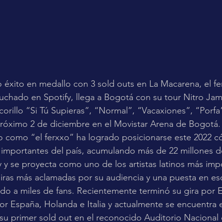
éxito en medallo con 3 sold outs en La Macarena, el ferx
hado en Spotify, llega a Bogotá con su tour Nitro Jam 
orillo “Si Tú Supieras”, “Normal”, “Vacaxiones”, “Porfa”
próximo 2 de diciembre en el Movistar Arena de Bogotá.
o como “el ferxxo” ha logrado posicionarse este 2022 c
 importantes del país, acumulando más de 22 millones d
 y se proyecta como uno de los artistas latinos más imp
iras más aclamadas por su audiencia y una puesta en es
do a miles de fans. Recientemente terminó su gira por 
r España, Holanda e Italia y actualmente se encuentra
u primer sold out en el reconocido Auditorio Nacional 