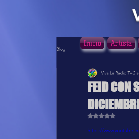
Inicio
Artista
Blog
Viva La Radio Tv
2 
FEID CON 
DICIEMBRE
Obtuvo NaN de 5 estr
https://www.youtube.