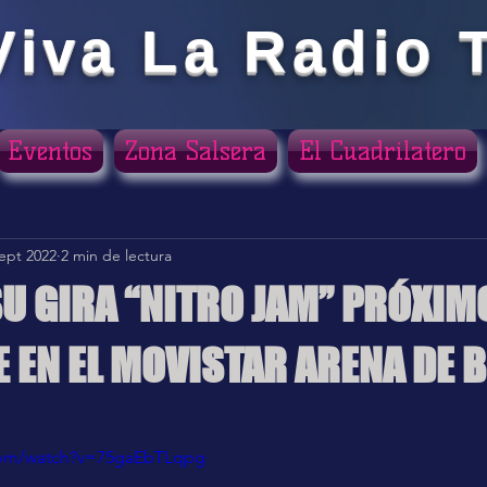
Viva La Radio 
Eventos
Zona Salsera
El Cuadrilatero
sept 2022
2 min de lectura
SU GIRA “NITRO JAM” PRÓXIMO
 EN EL MOVISTAR ARENA DE 
ellas.
com/watch?v=75gaEbTLqpg