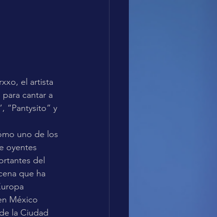
xo, el artista 
para cantar a 
, “Pantysito” y 
ómo uno de los 
e oyentes 
ortantes del 
cena que ha 
Europa 
 en México 
de la Ciudad 