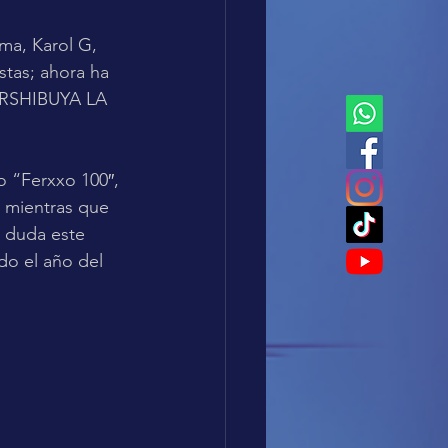
ma, Karol G, 
stas; ahora ha 
TERSHIBUYA LA 
 “Ferxxo 100′′, 
 mientras que 
 duda este 
do el año del 