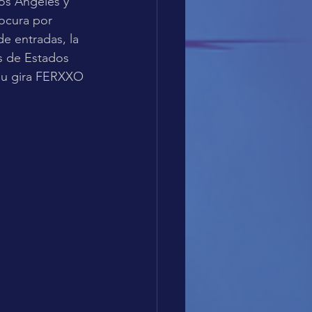
os Ángeles y 
ocura por 
e entradas, la 
s de Estados 
 su gira FERXXO 