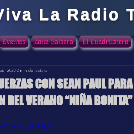
Viva La Radio 
Eventos
Zona Salsera
El Cuadrilatero
 abr 2023
2 min de lectura
FUERZAS CON SEAN PAUL PARA
N DEL VERANO “NIÑA BONITA”
ellas.
om/watch?v=gkLxJ87fgfI