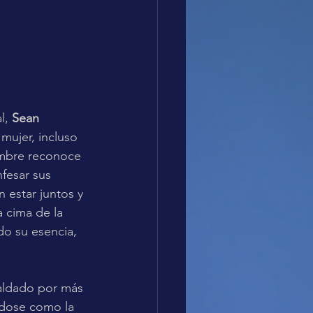
l,
 Sean 
ujer, incluso 
ombre reconoce 
fesar sus 
 estar juntos y 
a cima de la 
do su esencia, 
paldado por más 
ndose como la 