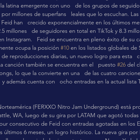
ella latina emergente con uno   de los grupos de seguid
or millones de superfans   leales que lo escuchan. Las 
e Feid han   crecido exponencialmente en los últimos me
5 millones   de seguidores en total en TikTok y 8.3 mill
en Instagram.   Feid se encuentra en pleno éxito de su c
almente ocupa la posición 
#10
 en los listados globales de 
 de reproducciones diarias, un nuevo logro para esta   
La canción también se encuentra en el   puesto 
#26
 del c
Songs, lo que la convierte en una   de las cuatro cancion
, y además cuenta con   ocho entradas en la actual lista 
 Norteamérica (FERXXO Nitro Jam Underground) está pr
ttle, WA, luego de su gira por LATAM que agotó todas l
tour consecutivo de Feid con entradas agotadas en los 
s últimos 6 meses, un logro histórico. La nueva gira por