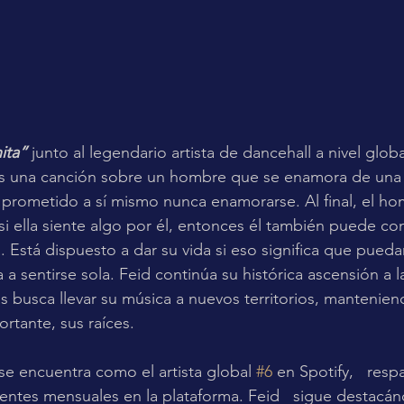
ita”
 junto al legendario artista de dancehall a nivel globa
s una canción sobre un hombre que se enamora de una m
prometido a sí mismo nunca enamorarse. Al final, el h
si ella siente algo por él, entonces él también puede con
. Está dispuesto a dar su vida si eso significa que puedan
 a sentirse sola. Feid continúa su histórica ascensión a l
as busca llevar su música a nuevos territorios, mantenien
rtante, sus raíces.
 se encuentra como el artista global 
#6
 en Spotify,   res
entes mensuales en la plataforma. Feid   sigue destacá