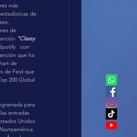
ores más 
estadísticas de 
ses, 
ones de 
anción 
"Classy 
Spotify   con 
canción que ha 
hart de 
es de Feid que 
Top 200 Global 
ogramada para 
as entradas. 
Estados Unidos 
 Norteamérica 