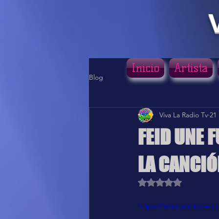
Inicio
Artista
Blog
Viva La Radio Tv
21
FEID UNE 
LA CANCIÓ
Obtuvo NaN de 5 estr
https://www.youtube.c