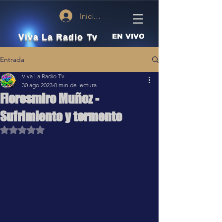
Iniciar sesión
Viva La Radio Tv
EN VIVO
Entrada
Viva La Radio Tv
30 ago 2023
0 min de lectura
Floresmiro Muñoz -
Sufrimiento y tormento
Obtuvo NaN de 5 estrellas.