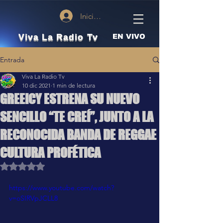
Iniciar sesión
Viva La Radio Tv
EN VIVO
Entrada
Viva La Radio Tv
10 dic 2021
1 min de lectura
GREEICY ESTRENA SU NUEVO
SENCILLO “TE CREÍ”, JUNTO A LA
RECONOCIDA BANDA DE REGGAE
CULTURA PROFÉTICA
Obtuvo NaN de 5 estrellas.
https://www.youtube.com/watch?
v=oSIRVpJCLL8