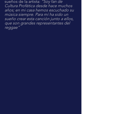
sueños de la artista: 
“Soy fan de 
Cultura Profética desde hace muchos 
años; en mi casa hemos escuchado su 
música siempre. Para mí ha sido un 
sueño crear esta canción junto a ellos, 
que son grandes representantes del 
reggae”