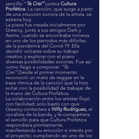
sencillo “
Te Creí” 
juntoa 
Cultura 
Profética
. La canción, que surge a partir 
de una intuición sonora de la artista, se 
estrena hoy.
La pieza fue creada inicialmente por 
Greeicy, junto a sus amigos Dark y 
Aeme, cuando se encontraba inmersa 
en uno de los periodos más difíciles 
de la pandemia del Covid-19. Ella 
decidió volcarse sobre su trabajo 
creativo y explorar con el piano 
diversas posibilidades sonoras. Fue así 
como llegó a componer 
“Te 
Creí”.
Desde el primer momento 
reconoció un matiz de reggae en la 
base rítmica de la canción que la hizo 
soñar con la posibilidad de trabajar de 
la mano de Cultura Profética.
La colaboración entre los artistas fluyó 
con facilidad; solo bastó con que 
Greeicy contactara a 
Willy Rodríguez,
 el 
vocalista de la banda, y le compartiera 
el sencillo para que Cultura Profética 
respondiera prontamente, 
manifestando su emoción e interés por 
el proyecto; cumpliendo así uno de los 