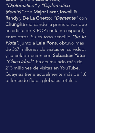
“Diplomatico”
 y 
“Diplomatico 
(Remix)”
 con 
Major Lazer,Jowell & 
Randy
 y 
De La Ghetto
; 
“Demente”
 con 
Chungha
 marcando la primera vez que 
un artista de K-POP canta en español; 
entre otros. Su exitoso sencillo 
"Se Te 
Nota"
, junto a 
Lele Pons
, obtuvo más 
de 367 millones de visitas en su video, 
y su colaboración con 
Sebastian Yatra
, 
"Chica Ideal"
, ha acumulado más de 
213 millones de visitas en YouTube. 
Guaynaa tiene actualmente más de 1.8 
billonesde flujos globales totales.