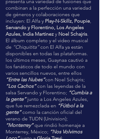
presenta una variedad de fusiones que 
combinan a la perfección una variedad 
de géneros y colaboraciones que 
incluyen: El Alfa y 
Play-N-Skillz, Poupie
, 
Servando y Florentino, Los Angeles 
Azules, India Martinez
 y 
Noel Schajris
. 
El álbum completo y el video musical 
de 
“Chiquitita”
 con El Alfa ya están 
disponibles en todas las plataformas.
los últimos meses, Guaynaa cautivó a 
los fanáticos de todo el mundo con 
varios sencillos nuevos, entre ellos 
“Entre las Nubes”
con Noel Schajris; 
“Los Cachos”
 con las leyendas de la 
salsa Servando y Florentino; 
“Cumbia a 
la gente”
 junto a Los Angeles Azules, 
que fue remezclada en 
“Fútbol a la 
gente”
 como la canción oficial del 
verano de TUDN (Univision); 
“Monterrey” 
que rindió homenaje a 
Monterrey, México; 
“Nos Volvimos 
Loco”
 junto a 
Gloria Trevi
; 