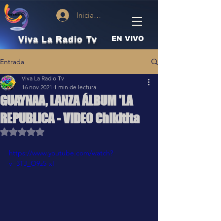
Iniciar sesión
Viva La Radio Tv
EN VIVO
Entrada
Viva La Radio Tv
16 nov 2021
1 min de lectura
GUAYNAA, LANZA ÁLBUM 'LA
REPUBLICA - VIDEO Chikitita
Obtuvo NaN de 5 estrellas.
https://www.youtube.com/watch?
v=3TJ_O9z5-xI