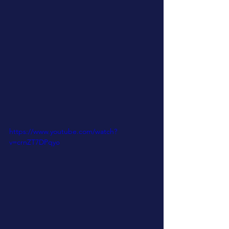
https://www.youtube.com/watch?
v=crnZT7DPqyo