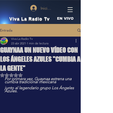
Iniciar sesión
Viva La Radio Tv
EN VIVO
Entrada
Viva La Radio Tv
23 abr 2021
1 min de lectura
GUAYNAA UN NUEVO VÍDEO CON
LOS ÁNGELES AZULES "CUMBIA A
LA GENTE"
Obtuvo NaN de 5 estrellas.
Por primera vez, Guaynaa estrena una 
cumbia tradicional mexicana
junto al legendario grupo Los Ángeles 
Azules.