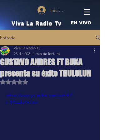
Iniciar sesión
Viva La Radio Tv
EN VIVO
Entrada
Viva La Radio Tv
25 dic 2021
1 min de lectura
GUSTAVO ANDRES FT BUKA
presenta su éxito TRULOLUN
Obtuvo NaN de 5 estrellas.
https://www.youtube.com/watch?
v=M5E2ioYx7ww