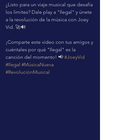
¿Listo para un viaje musical que desafía 
los límites? Dale play a "Ilegal" y únete 
a la revolución de la música con Joey 
Vid. 🚀🔊
¡Comparte este video con tus amigos y 
cuéntales por qué "Ilegal" es la 
canción del momento! 📢 
#JoeyVid
#Ilegal
#MúsicaNueva
#RevoluciónMusical