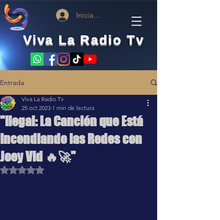
Iniciar sesión
Viva La Radio Tv
Entrada
Viva La Radio Tv
25 oct 2023
1 min de lectura
"Ilegal: La Canción que Está
Incendiando las Redes con
Joey Vid 🔥🚀"
Obtuvo NaN de 5 estrellas.