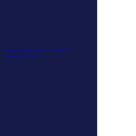
https://www.youtube.com/watch?
v=GPqEQEcGLVU