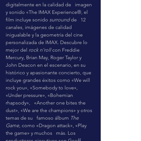
digitalmente en la calidad de   imagen 
y sonido «The IMAX Experience®, el 
film incluye sonido 
surround 
de   12 
canales, imágenes de calidad 
inigualable y la geometría del cine   
personalizada de IMAX. Descubre lo 
mejor del 
rock n’roll
 con Freddie   
Mercury, Brian May, Roger Taylor y 
John Deacon en el escenario, en su   
histórico y apasionante concierto, que 
incluye grandes éxitos como «We will   
rock you», «Somebody to love», 
«Under pressure», «Bohemian 
rhapsody»,   «Another one bites the 
dust», «We are the champions» y otros 
temas de su   famoso álbum 
The 
Game
, como «Dragon attack», «Play 
the game» y muchos   más. Los 
productores ejecutivos son Geoff 