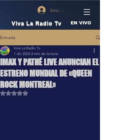
Iniciar sesión
Viva La Radio Tv
EN VIVO
Entrada
Viva La Radio Tv
1 dic 2023
3 min de lectura
IMAX Y PATHÉ LIVE ANUNCIAN EL
ESTRENO MUNDIAL DE «QUEEN
ROCK MONTREAL»
Obtuvo NaN de 5 estrellas.