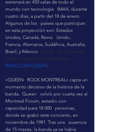
estrenará en 450 salas de todo el 
mundo con tecnología   IMAX, durante 
cuatro días, a partir del 18 de enero.  
Algunos de los   países que participan 
en esta proyección son: Estados 
Unidos, Canadá, Reino   Unido, 
Francia, Alemania, Sudáfrica, Australia, 
Brasil, y México. 
Puede   ver la lista de 
cines y comprar los boletos en 
IMAX.COM/QUEEN
.
«QUEEN   ROCK MONTREAL» capta un 
momento decisivo de la historia de la 
banda.  Queen   volvió por cuarta vez al 
Montreal Forum, estadio con 
capacidad para 18 000   personas, 
donde se grabó este concierto, en 
noviembre de 1981. Tras una   ausencia 
de 15 meses, la banda ya se había 