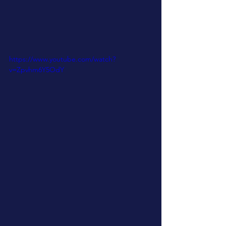
https://www.youtube.com/watch?
v=Zpvhm6Y5OdY