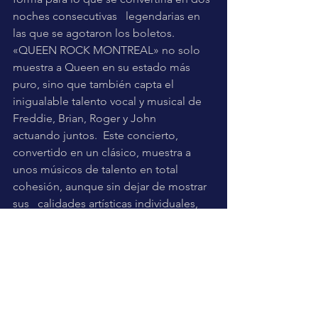
noches consecutivas   legendarias en 
las que se agotaron los boletos.  
«QUEEN ROCK MONTREAL» no solo   
muestra a Queen en su estado más 
puro, sino que también capta el   
inigualable talento vocal y musical de 
Freddie, Brian, Roger y John   
actuando juntos.  Este concierto, 
convertido en un clásico, muestra a   
unos músicos de talento en total 
cohesión, aunque sin dejar de mostrar 
sus   calidades artísticas individuales, 
en la época anterior al álbum 
Hot 
Space
,   antes de que la banda utilizase 
los teclados en sus giras. Dirigido   por 
Saul Swimmer, «QUEEN ROCK 
MONTREAL» marca el primero de los 
conciertos   que se grabaron de esta 