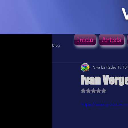
Inicio
Artista
Blog
Viva La Radio Tv
13
Ivan Verge
Obtuvo NaN de 5 estr
https://www.youtube.