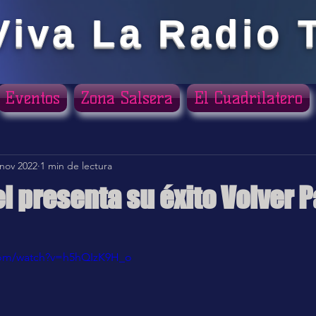
Viva La Radio 
Eventos
Zona Salsera
El Cuadrilatero
 nov 2022
1 min de lectura
l presenta su éxito Volver 
ellas.
com/watch?v=h5hQIzK9H_o