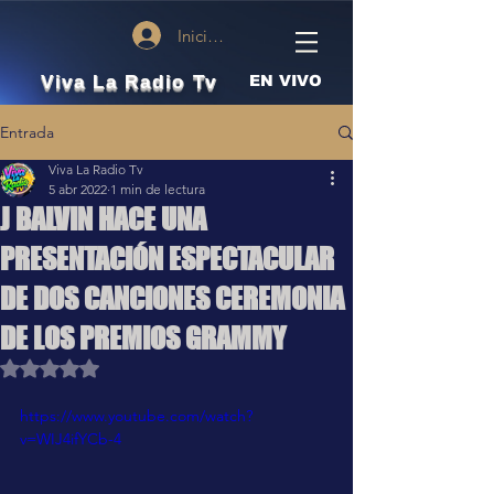
Iniciar sesión
Viva La Radio Tv
EN VIVO
Entrada
Viva La Radio Tv
5 abr 2022
1 min de lectura
J BALVIN HACE UNA
PRESENTACIÓN ESPECTACULAR
DE DOS CANCIONES CEREMONIA
DE LOS PREMIOS GRAMMY
Obtuvo NaN de 5 estrellas.
https://www.youtube.com/watch?
v=WIJ4ifYCb-4